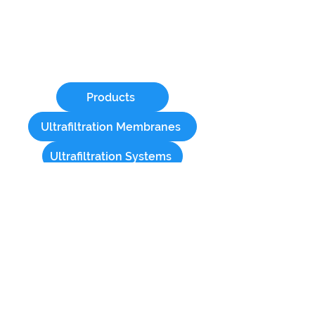
Daveyproducts@gmail.com
svdavey62@gmail.com
Products
Ultrafiltration Membranes
Ultrafiltration Systems
Reverse Osmosis Systems
Submerged MBR Systems
Oil Skimmers
Bag & Cartridge Filter Housings
Disc Filters