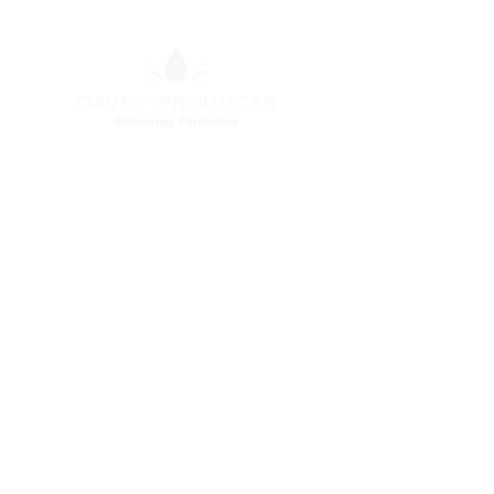
Head Office
C440,North Phase , Ambattur
Indl.Estate, Chennai - 600098
+91 739 749 8660 /
+91 739 749 8658